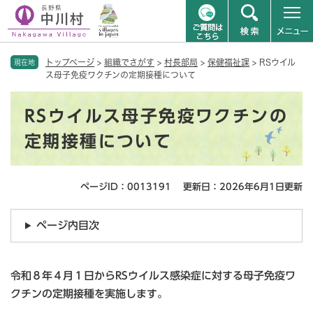
ペ
メニューを飛ばして本文へ
トップページ
>
組織でさがす
>
村長部局
>
保健福祉課
>
RSウイル
ー
現在地
ス母子免疫ワクチンの定期接種について
ジ
の
本
先
RSウイルス母子免疫ワクチンの
文
頭
で
定期接種について
す
。
ページID：0013191
更新日：2026年6月1日更新
ページ内目次
令和８年４月１日からRSウイルス感染症に対する母子免疫ワ
クチンの定期接種を実施します。