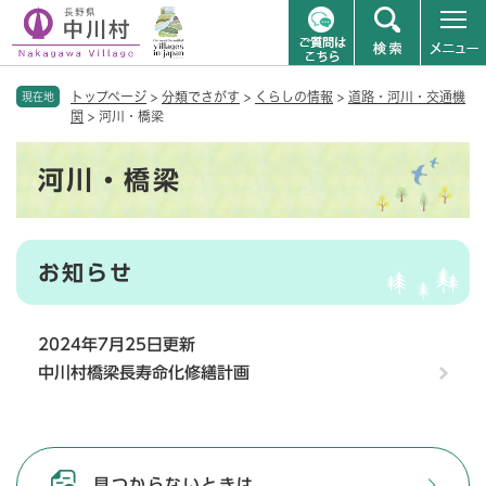
ペ
メニューを飛ばして本文へ
トップページ
>
分類でさがす
>
くらしの情報
>
道路・河川・交通機
ー
現在地
関
>
河川・橋梁
ジ
の
本
先
河川・橋梁
文
頭
で
す
。
お知らせ
2024年7月25日更新
中川村橋梁長寿命化修繕計画
見つからないときは