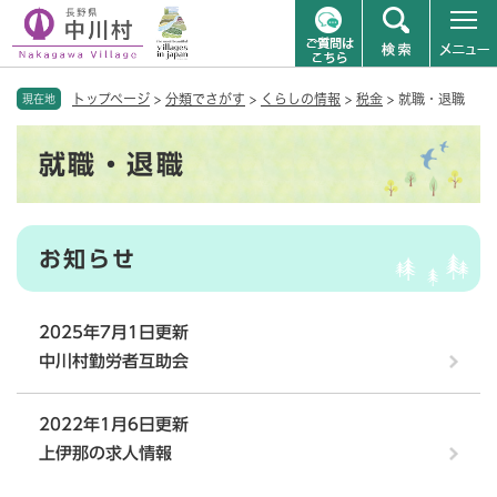
ペ
メニューを飛ばして本文へ
トップページ
>
分類でさがす
>
くらしの情報
>
税金
>
就職・退職
ー
現在地
ジ
本
の
就職・退職
文
先
頭
で
す
お知らせ
。
2025年7月1日更新
中川村勤労者互助会
2022年1月6日更新
上伊那の求人情報