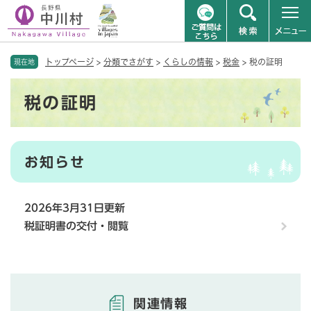
ペ
メニューを飛ばして本文へ
トップページ
>
分類でさがす
>
くらしの情報
>
税金
>
税の証明
ー
現在地
ジ
本
の
税の証明
文
先
頭
で
す
お知らせ
。
2026年3月31日更新
税証明書の交付・閲覧
関連情報