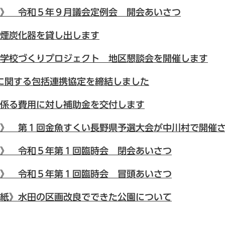
》 令和５年９月議会定例会 開会あいさつ
煙炭化器を貸し出します
学校づくりプロジェクト 地区懇談会を開催します
に関する包括連携協定を締結しました
係る費用に対し補助金を交付します
》 第１回金魚すくい長野県予選大会が中川村で開催
》 令和５年第１回臨時会 閉会あいさつ
》 令和５年第１回臨時会 冒頭あいさつ
紙》水田の区画改良でできた公園について