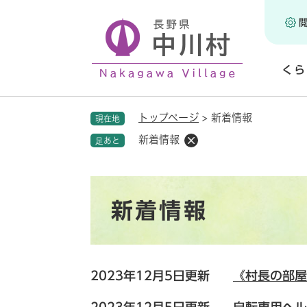
ペ
ー
ジ
の
くら
先
頭
開
で
く
トップページ
>
新着情報
現在地
す
。
新着情報
足あと
本
新着情報
文
2023年12月5日更新
《村長の部屋