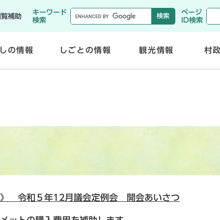
メニューを飛ばして本文へ
キーワード
ページ
閲覧補助
検索
ID検索
しの情報
しごとの情報
観光情報
村
開
開
く
く
》 令和５年12月議会定例会 開会あいさつ