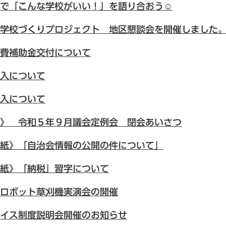
で「こんな学校がいい！」を語り合おう☺
学校づくりプロジェクト 地区懇談会を開催しました
費補助金交付について
入について
入について
》 令和５年９月議会定例会 閉会あいさつ
紙》「自治会情報の公開の件について」
紙》「納税」習字について
ロボット草刈機実演会の開催
イス制度説明会開催のお知らせ