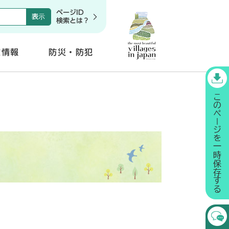
ページID
検索とは？
政情報
防災・防犯
開
く