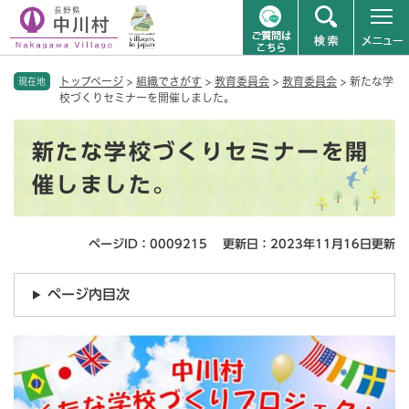
ペ
メニューを飛ばして本文へ
トップページ
>
組織でさがす
>
教育委員会
>
教育委員会
>
新たな学
ー
現在地
校づくりセミナーを開催しました。
ジ
の
本
先
新たな学校づくりセミナーを開
文
頭
で
催しました。
す
。
ページID：0009215
更新日：2023年11月16日更新
ページ内目次