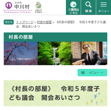
ペ
メニューを飛ばして本文へ
トップページ
>
村長の部屋
>
《村長の部屋》 令和５年度子ども議
ー
現在地
会 開会あいさつ
ジ
の
村長の部屋
先
頭
で
す
。
本
《村長の部屋》 令和５年度子
文
ども議会 開会あいさつ