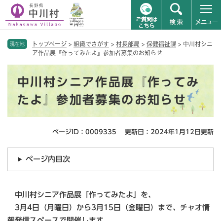
ペ
メニューを飛ばして本文へ
トップページ
>
組織でさがす
>
村長部局
>
保健福祉課
>
中川村シニ
ー
現在地
ア作品展『作ってみたよ』参加者募集のお知らせ
ジ
の
本
先
中川村シニア作品展『作ってみ
文
頭
で
たよ』参加者募集のお知らせ
す
。
ページID：0009335
更新日：2024年1月12日更新
ページ内目次
中川村シニア作品展「作ってみたよ」を、
3月4日（月曜日）から3月15日（金曜日）まで、チャオ情
報発信スペースで開催します。