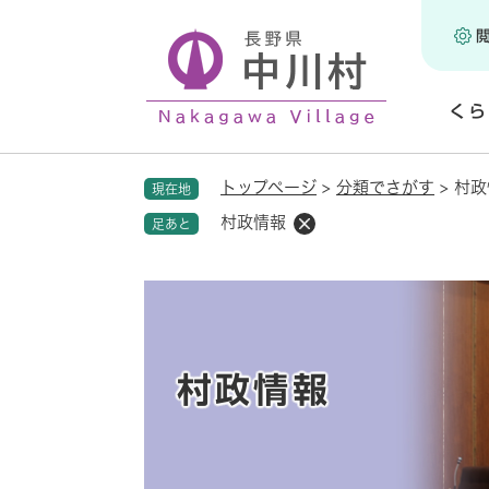
ペ
ー
ジ
の
くら
先
頭
開
で
く
トップページ
>
分類でさがす
>
村政
現在地
す
。
村政情報
足あと
本
文
村政情報