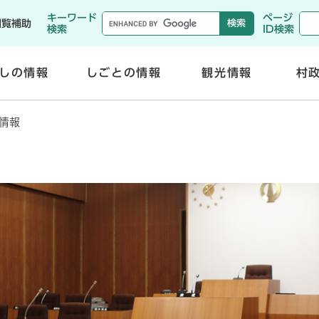
メニューを飛ばして本文へ
キーワード
ページ
閲覧補助
検索
ID検索
しの情報
しごとの情報
観光情報
村
開
開
く
く
情報