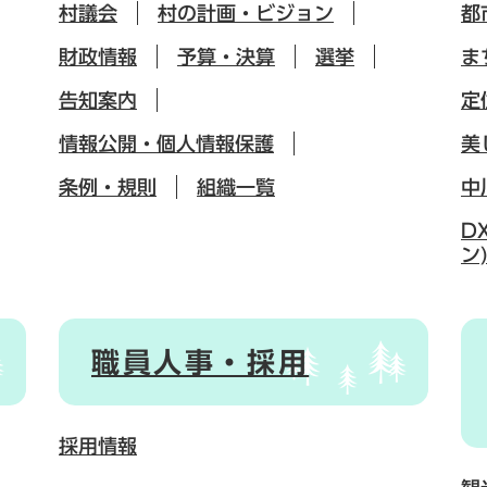
村議会
村の計画・ビジョン
都
財政情報
予算・決算
選挙
ま
告知案内
定
情報公開・個人情報保護
美
条例・規則
組織一覧
中
D
ン
職員人事・採用
採用情報