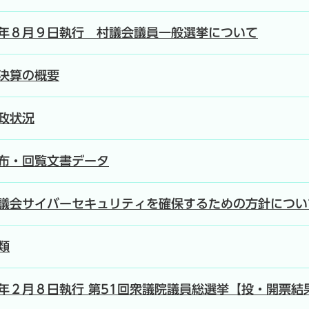
年８月９日執行 村議会議員一般選挙について
決算の概要
政状況
布・回覧文書データ
議会サイバーセキュリティを確保するための方針につい
類
年２月８日執行 第51回衆議院議員総選挙【投・開票結