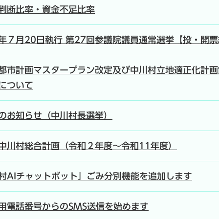
判断比率・資金不足比率
年７月20日執行 第27回参議院議員通常選挙【投・開
都市計画マスタープラン改定及び中川村立地適正化計画
について
のお知らせ（中川村長選挙）
中川村総合計画（令和２年度～令和11年度）
村AIチャットボット」ごみ分別機能を追加します
用電話番号からのSMS送信を始めます