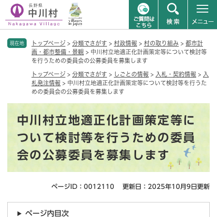
ペ
メニューを飛ばして本文へ
トップページ
>
分類でさがす
>
村政情報
>
村の取り組み
>
都市計
ー
現在地
画・都市整備・景観
>
中川村立地適正化計画策定等について検討等
ジ
を行うための委員会の公募委員を募集します
の
先
トップページ
>
分類でさがす
>
しごとの情報
>
入札・契約情報
>
入
札発注情報
>
中川村立地適正化計画策定等について検討等を行うた
頭
めの委員会の公募委員を募集します
で
す
本
。
中川村立地適正化計画策定等に
文
ついて検討等を行うための委員
会の公募委員を募集します
ページID：0012110
更新日：2025年10月9日更新
ページ内目次