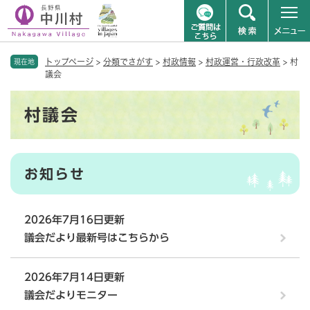
ペ
メニューを飛ばして本文へ
トップページ
>
分類でさがす
>
村政情報
>
村政運営・行政改革
>
村
ー
現在地
議会
ジ
の
本
先
村議会
文
頭
で
す
。
お知らせ
2026年7月16日更新
議会だより最新号はこちらから
2026年7月14日更新
議会だよりモニター