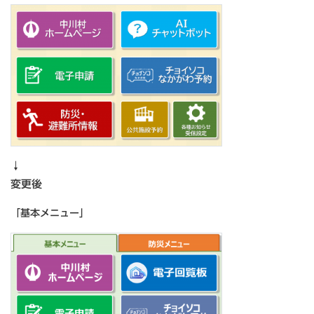
↓
変更後
「基本メニュー」