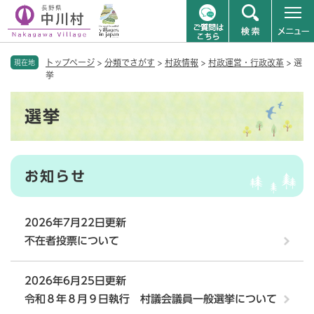
ペ
メニューを飛ばして本文へ
トップページ
>
分類でさがす
>
村政情報
>
村政運営・行政改革
>
選
ー
現在地
挙
ジ
の
本
先
選挙
文
頭
で
す
。
お知らせ
2026年7月22日更新
不在者投票について
2026年6月25日更新
令和８年８月９日執行 村議会議員一般選挙について