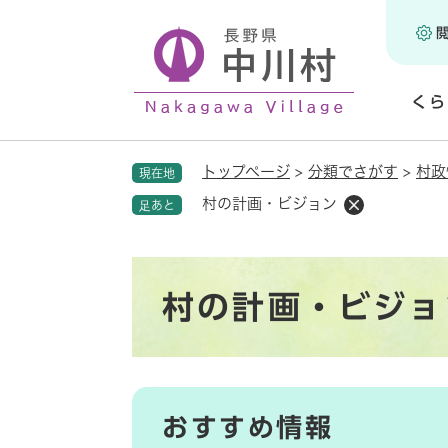
ペ
ー
ジ
の
くら
先
頭
開
で
く
トップページ
>
分類でさがす
>
村政
現在地
す
。
村の計画・ビジョン
足あと
本
村の計画・ビジョ
文
おすすめ情報