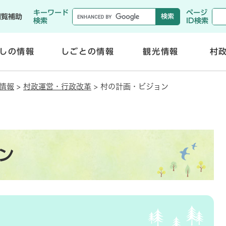
メニューを飛ばして本文へ
キーワード
ページ
閲覧補助
検索
ID検索
しの情報
しごとの情報
観光情報
村
開
開
く
く
情報
>
村政運営・行政改革
>
村の計画・ビジョン
ン