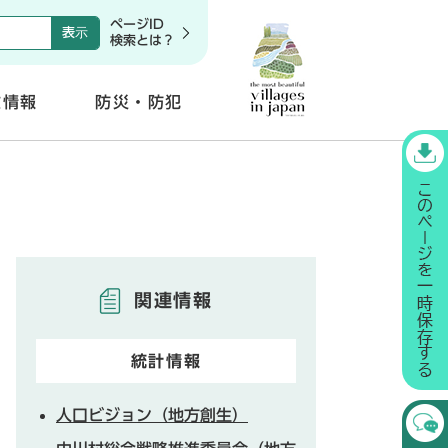
ページID
検索とは？
政情報
防災・防犯
開
く
関連情報
統計情報
人口ビジョン（地方創生）