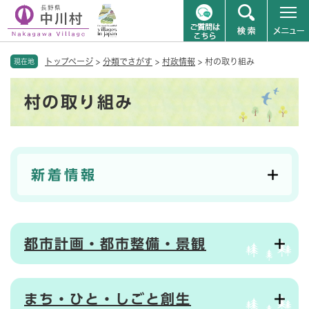
ペ
メニューを飛ばして本文へ
トップページ
>
分類でさがす
>
村政情報
>
村の取り組み
ー
現在地
ジ
本
の
村の取り組み
文
先
頭
で
す
。
新着情報
都市計画・都市整備・景観
まち・ひと・しごと創生