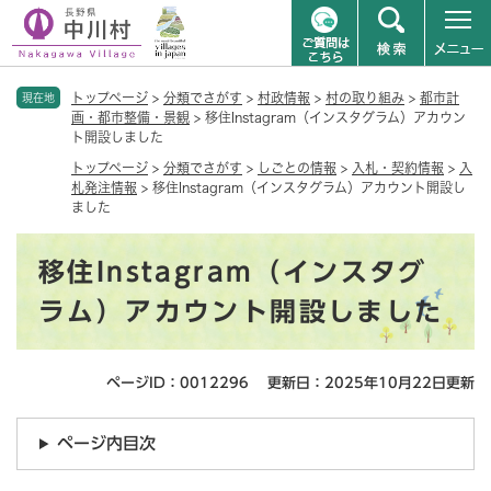
ペ
メニューを飛ばして本文へ
トップページ
>
分類でさがす
>
村政情報
>
村の取り組み
>
都市計
ー
現在地
画・都市整備・景観
>
移住Instagram（インスタグラム）アカウン
ジ
ト開設しました
の
先
トップページ
>
分類でさがす
>
しごとの情報
>
入札・契約情報
>
入
札発注情報
>
移住Instagram（インスタグラム）アカウント開設し
頭
ました
で
す
本
。
移住Instagram（インスタグ
文
ラム）アカウント開設しました
ページID：0012296
更新日：2025年10月22日更新
ページ内目次