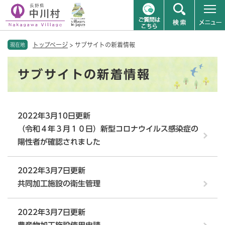
ペ
メニューを飛ばして本文へ
トップページ
>
サブサイトの新着情報
ー
現在地
ジ
本
の
サブサイトの新着情報
文
先
頭
で
す
2022年3月10日更新
。
（令和４年３月１０日）新型コロナウイルス感染症の
陽性者が確認されました
2022年3月7日更新
共同加工施設の衛生管理
2022年3月7日更新