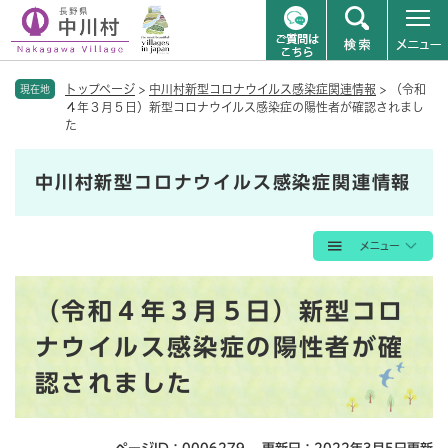
ペ
メニューを飛ばして本文へ
トップページ
>
中川村新型コロナウイルス感染症関連情報
>
（令和
ー
現在地
４年３月５日）新型コロナウイルス感染症の陽性者が確認されまし
ジ
た
の
先
頭
中川村新型コロナウイルス感染症関連情報
で
す
。
本
（令和４年３月５日）新型コロ
文
ナウイルス感染症の陽性者が確
認されました