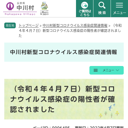
ペ
メニューを飛ばして本文へ
トップページ
>
中川村新型コロナウイルス感染症関連情報
>
（令和
ー
現在地
４年４月７日）新型コロナウイルス感染症の陽性者が確認されまし
ジ
た
の
先
頭
中川村新型コロナウイルス感染症関連情報
で
す
。
本
（令和４年４月７日）新型コロ
文
ナウイルス感染症の陽性者が確
認されました