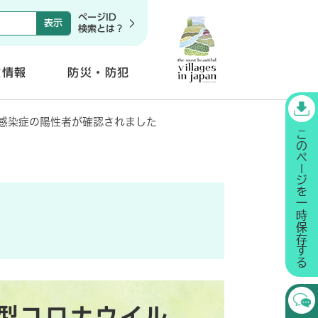
ページID
検索とは？
政情報
防災・防犯
開
く
感染症の陽性者が確認されました
型コロナウイル