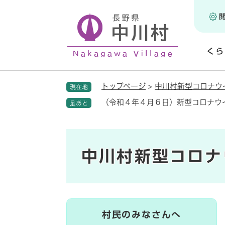
ペ
ー
ジ
の
くら
先
頭
開
で
く
トップページ
>
中川村新型コロナウ
現在地
す
。
（令和４年４月６日）新型コロナウ
足あと
中川村新型コロナ
村民のみなさんへ