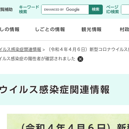
メニューを飛ばして本文へ
キーワード
ページ
閲覧補助
検索
ID検索
しの情報
しごとの情報
観光情報
村
開
開
く
く
イルス感染症関連情報
>
（令和４年４月６日）新型コロナウイルス
イルス感染症の陽性者が確認されました
ウイルス感染症関連情報
本
（令和４年４月６日）新
文