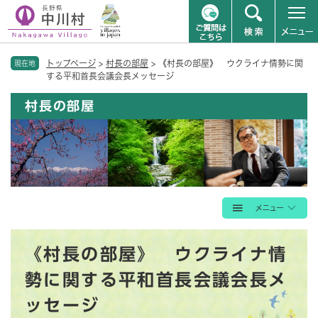
ペ
メニューを飛ばして本文へ
トップページ
>
村長の部屋
>
《村長の部屋》 ウクライナ情勢に関
ー
現在地
する平和首長会議会長メッセージ
ジ
の
村長の部屋
先
頭
で
す
。
本
《村長の部屋》 ウクライナ情
文
勢に関する平和首長会議会長メ
ッセージ