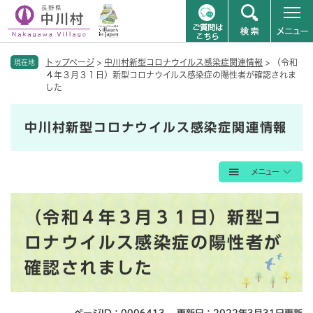
ペ
メニューを飛ばして本文へ
トップページ
>
中川村新型コロナウイルス感染症関連情報
>
（令和
ー
現在地
４年３月３１日）新型コロナウイルス感染症の陽性者が確認されま
ジ
した
の
先
頭
中川村新型コロナウイルス感染症関連情報
で
す
。
本
（令和４年３月３１日）新型コ
文
ロナウイルス感染症の陽性者が
確認されました