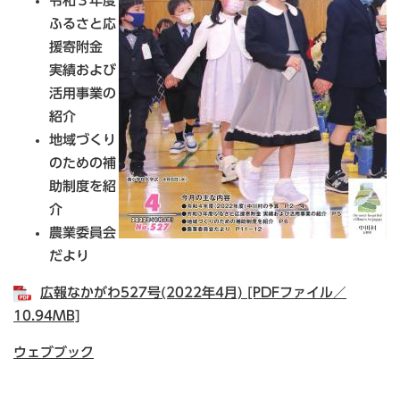
令和３年度
ふるさと応
援寄附金
実績および
活用事業の
紹介
地域づくり
のための補
助制度を紹
介
農業委員会
だより
広報なかがわ527号(2022年4月) [PDFファイル／
10.94MB]
ウェブブック