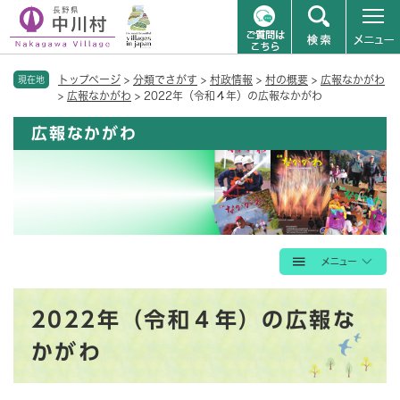
ペ
メニューを飛ばして本文へ
トップページ
>
分類でさがす
>
村政情報
>
村の概要
>
広報なかがわ
ー
現在地
>
広報なかがわ
>
2022年（令和４年）の広報なかがわ
ジ
の
広報なかがわ
先
頭
で
す
。
本
2022年（令和４年）の広報な
文
かがわ