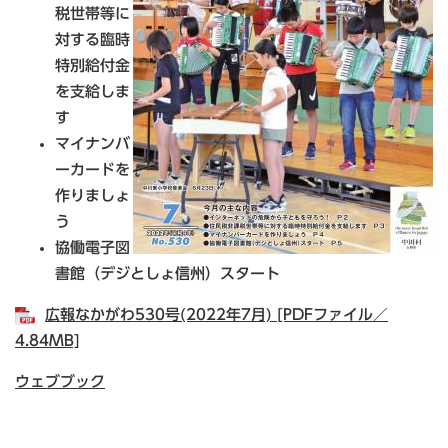
税世帯等に
対する臨時
特別給付金
を支給しま
す
マイナンバ
ーカードを
作りましょ
う
協働電子図
書館（デジとしょ信州）スタート
広報なかがわ530号(2022年7月) [PDFファイル／
4.84MB]
ウェブブック