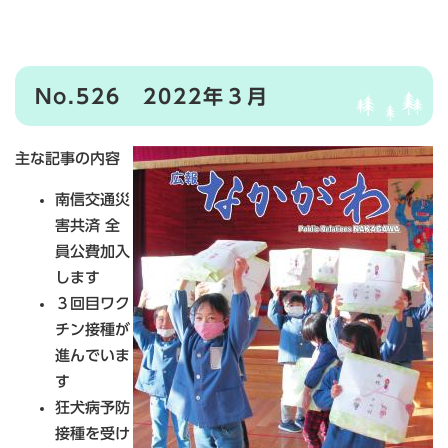
No.526 2022年３月
主な記事の内容
南信交通災
害共済 全
員公費加入
します
３回目ワク
チン接種が
進んでいま
す
狂犬病予防
接種を受け