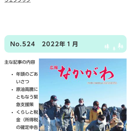
ウェブブック
No.524 2022年１月
主な記事の内容
年頭のごあ
いさつ
原油高騰に
ともなう緊
急支援策
くらしと税
金（所得税
の確定申告