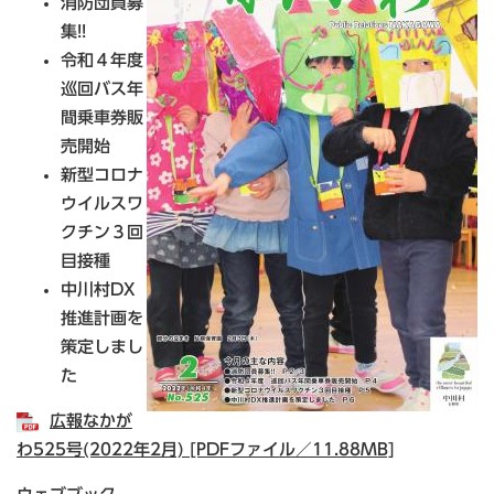
消防団員募
集!!
令和４年度
巡回バス年
間乗車券販
売開始
新型コロナ
ウイルスワ
クチン３回
目接種
中川村DX
推進計画を
策定しまし
た
広報なかが
わ525号(2022年2月) [PDFファイル／11.88MB]