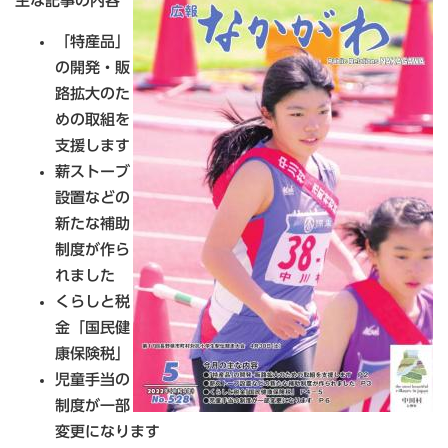
主な記事の内容
「特産品」
の開発・販
路拡大のた
めの取組を
支援します
薪ストーブ
設置などの
新たな補助
制度が作ら
れました
くらしと税
金「国民健
康保険税」
児童手当の
制度が一部
変更になります