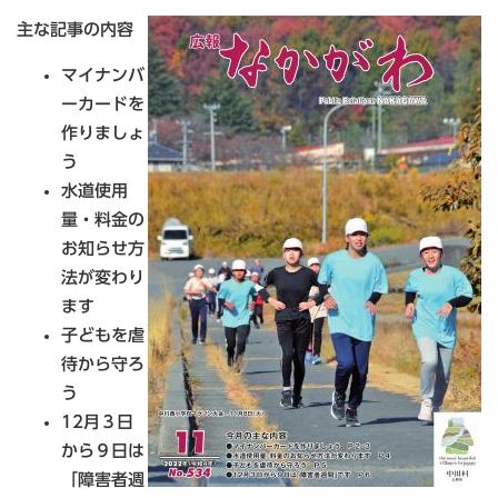
主な記事の内容
マイナンバ
ーカードを
作りましょ
う
水道使用
量・料金の
お知らせ方
法が変わり
ます
子どもを虐
待から守ろ
う
12月３日
から９日は
「障害者週