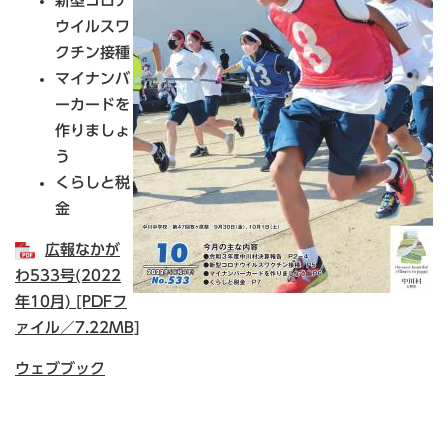
新型コロナ
ウイルスワ
クチン接種
マイナンバ
ーカードを
作りましょ
う
くらしと税
金
広報なかが
わ533号(2022
年10月) [PDFフ
ァイル／7.22MB]
ウェブブック