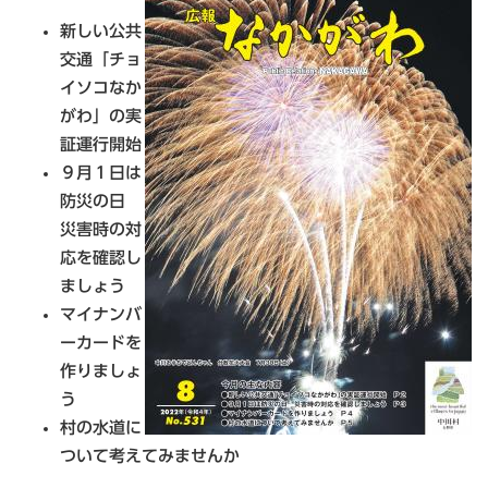
新しい公共
交通「チョ
イソコなか
がわ」の実
証運行開始
９月１日は
防災の日
災害時の対
応を確認し
ましょう
マイナンバ
ーカードを
作りましょ
う
村の水道に
ついて考えてみませんか