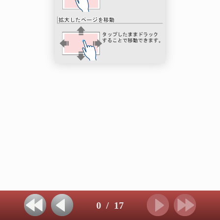
0
/
17