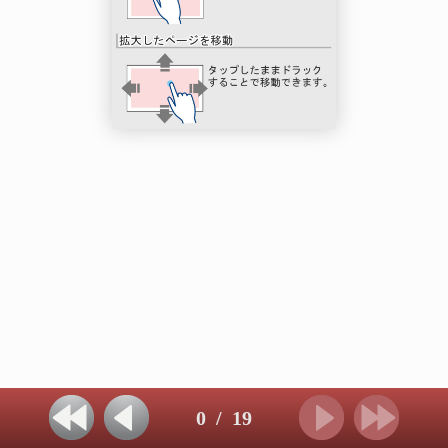
0
/
19