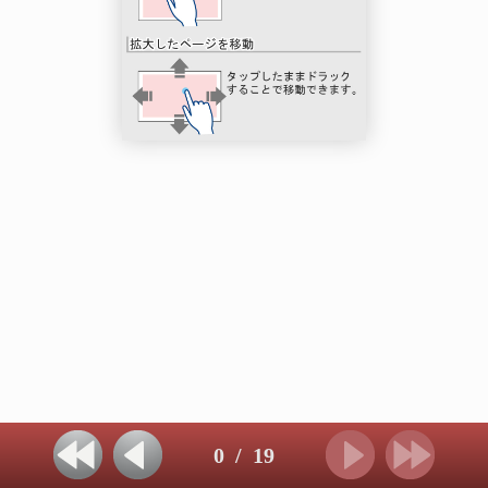
0
/
19