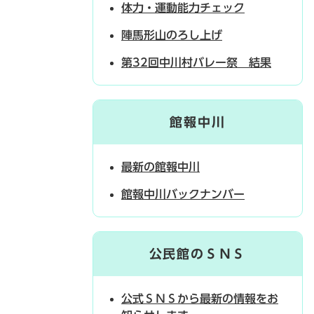
体力・運動能力チェック
陣馬形山のろし上げ
第32回中川村バレー祭 結果
館報中川
最新の館報中川
館報中川バックナンバー
公民館のＳＮＳ
公式ＳＮＳから最新の情報をお