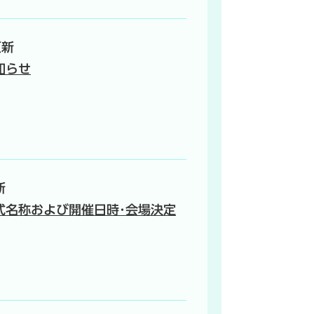
更新
知らせ
新
式名称および開催日時･会場決定