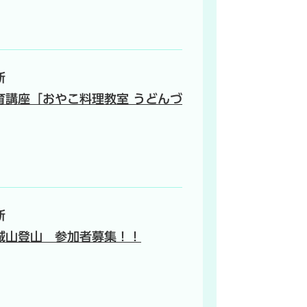
新
育講座「おやこ料理教室 うどんづ
新
城山登山 参加者募集！！