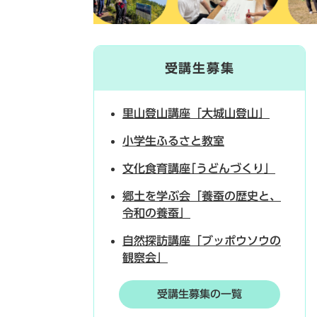
受講生募集
里山登山講座「大城山登山」
小学生ふるさと教室
文化食育講座｢うどんづくり」
郷土を学ぶ会「養蚕の歴史と、
令和の養蚕」
自然探訪講座「ブッポウソウの
観察会」
受講生募集の一覧