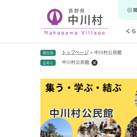
ペ
ー
ジ
の
くら
先
頭
開
で
く
トップページ
>
中川村公民館
現在地
す
。
中川村公民館
足あと
中川村公民館