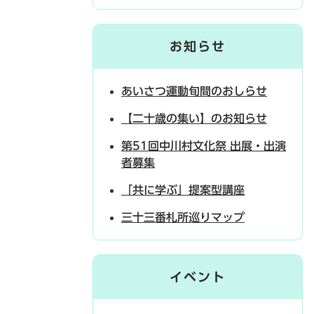
お知らせ
あいさつ運動旬間のおしらせ
【二十歳の集い】のお知らせ
第51回中川村文化祭 出展・出演
者募集
「共に学ぶ」提案型講座
三十三番札所巡りマップ
イベント