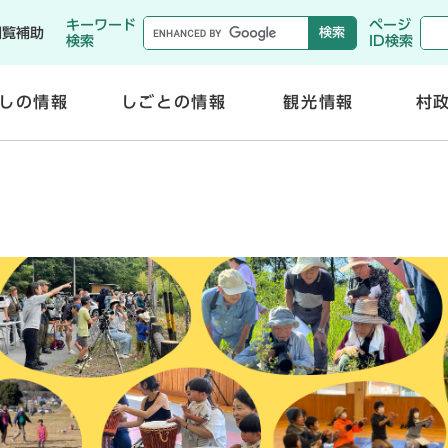
メニューを飛ばして本文へ
キーワード
ページ
閲覧補助
検索
ID検索
しの情報
しごとの情報
観光情報
村
開
開
く
く