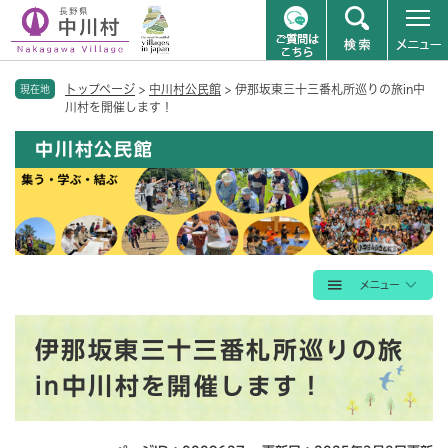
ペ
メニューを飛ばして本文へ
トップページ
>
中川村公民館
>
伊那坂東三十三番札所巡りの旅in中
ー
現在地
川村を開催します！
ジ
の
中川村公民館
先
頭
で
す
。
本
伊那坂東三十三番札所巡りの旅
文
in中川村を開催します！