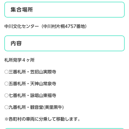
集合場所
中川文化センター（中川村片桐4757番地）
内容
札所見学４ヶ所
○三番札所・笠招山実際寺
○五番札所・天神山常泉寺
○七番札所・詠唱山東福寺
○九番札所・観音堂(美里黒牛)
※各町村の車両に分乗して移動します。