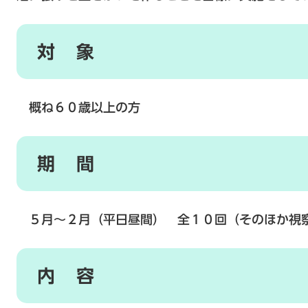
対 象
概ね６０歳以上の方
期 間
５月～２月（平日昼間） 全１０回（そのほか視
内 容