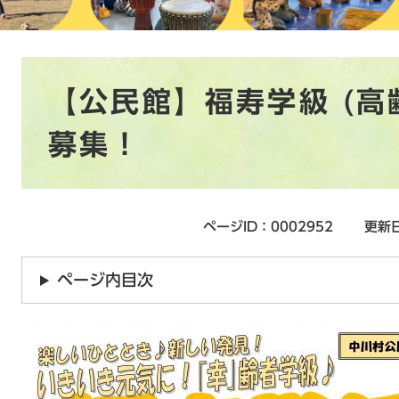
本
【公民館】福寿学級 (高
文
募集！
ページID：0002952
更新日
ページ内目次