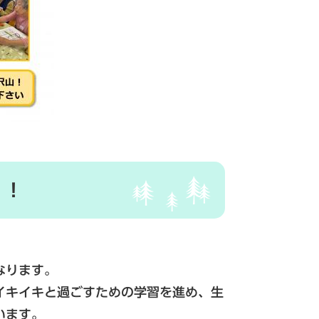
！！
なります。
イキイキと過ごすための学習を進め、生
います。