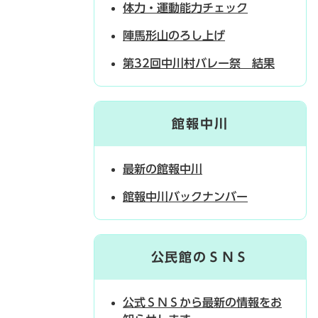
体力・運動能力チェック
陣馬形山のろし上げ
第32回中川村バレー祭 結果
館報中川
最新の館報中川
館報中川バックナンバー
公民館のＳＮＳ
公式ＳＮＳから最新の情報をお