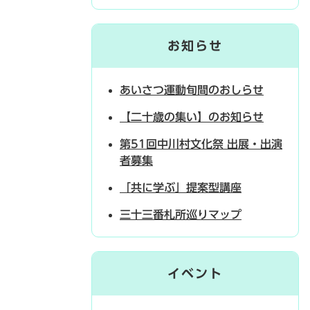
お知らせ
あいさつ運動旬間のおしらせ
【二十歳の集い】のお知らせ
第51回中川村文化祭 出展・出演
者募集
「共に学ぶ」提案型講座
三十三番札所巡りマップ
イベント