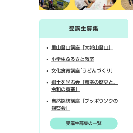
受講生募集
里山登山講座「大城山登山」
小学生ふるさと教室
文化食育講座｢うどんづくり」
郷土を学ぶ会「養蚕の歴史と、
令和の養蚕」
自然探訪講座「ブッポウソウの
観察会」
受講生募集の一覧