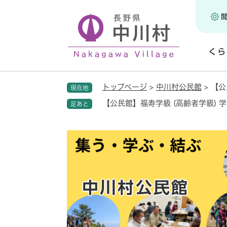
ペ
ー
ジ
の
くら
先
頭
開
で
く
トップページ
>
中川村公民館
>
【公
現在地
す
。
【公民館】福寿学級 (高齢者学級) 
足あと
中川村公民館