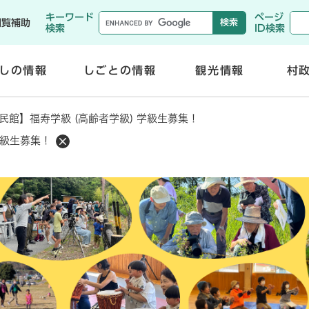
メニューを飛ばして本文へ
キーワード
ページ
閲覧補助
検索
ID検索
しの情報
しごとの情報
観光情報
村
開
開
く
く
民館】福寿学級 (高齢者学級) 学級生募集！
学級生募集！