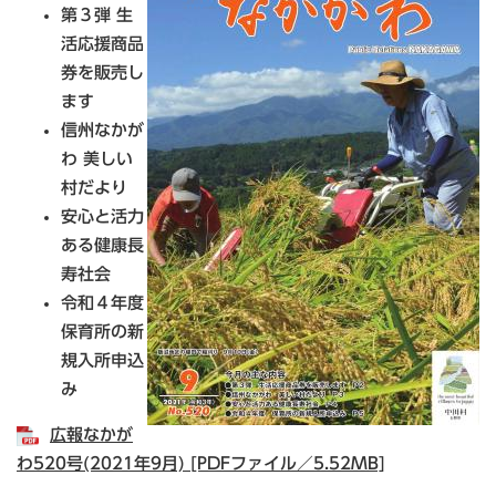
第３弾 生
活応援商品
券を販売し
ます
信州なかが
わ 美しい
村だより
安心と活力
ある健康長
寿社会
令和４年度
保育所の新
規入所申込
み
広報なかが
わ520号(2021年9月) [PDFファイル／5.52MB]