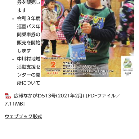
券を販売し
ます
令和３年度
巡回バス年
間乗車券の
販売を開始
します
中川村地域
活動支援セ
ンターの開
所について
広報なかがわ513号(2021年2月) [PDFファイル／
7.11MB]
ウェブブック形式