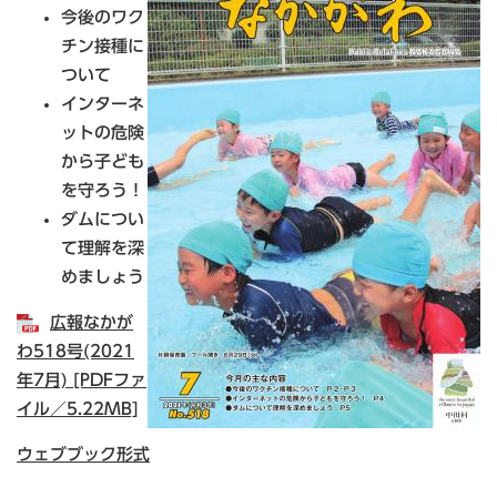
今後のワク
チン接種に
ついて
インターネ
ットの危険
から子ども
を守ろう！
ダムについ
て理解を深
めましょう
広報なかが
わ518号(2021
年7月) [PDFファ
イル／5.22MB]
ウェブブック形式