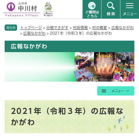
ペ
メニューを飛ばして本文へ
トップページ
>
分類でさがす
>
村政情報
>
村の概要
>
広報なかがわ
ー
現在地
>
広報なかがわ
>
2021年（令和３年）の広報なかがわ
ジ
の
広報なかがわ
先
頭
で
す
。
本
2021年（令和３年）の広報な
文
かがわ