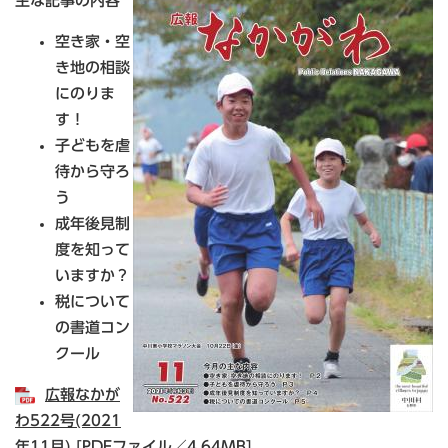
主な記事の内容
空き家・空
き地の相談
にのりま
す！
子どもを虐
待から守ろ
う
成年後見制
度を知って
いますか？
税について
の書道コン
クール
広報なかが
わ522号(2021
年11月) [PDFファイル／4.64MB]