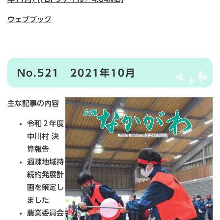
ウェブブック
No.521 2021年10月
主な記事の内容
令和２年度
中川村 決
算報告
過疎地域持
続的発展計
画を策定し
ました
農業委員会