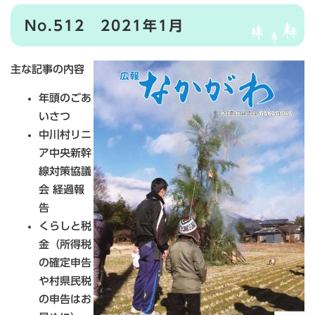
No.512 2021年1月
主な記事の内容
年頭のごあ
いさつ
中川村リニ
ア中央新幹
線対策協議
会 経過報
告
くらしと税
金（所得税
の確定申告
や村県民税
の申告はお