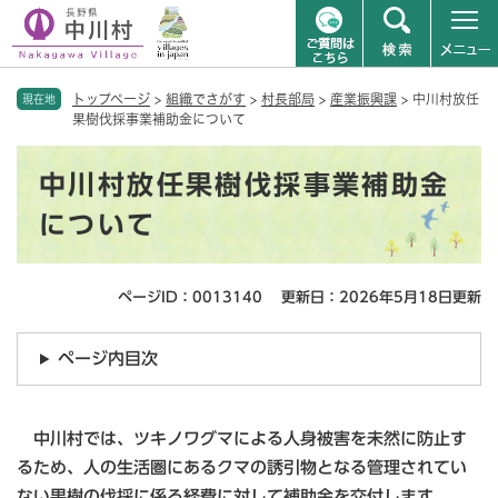
ペ
メニューを飛ばして本文へ
トップページ
>
組織でさがす
>
村長部局
>
産業振興課
>
中川村放任
ー
現在地
果樹伐採事業補助金について
ジ
の
本
先
中川村放任果樹伐採事業補助金
文
頭
で
について
す
。
ページID：0013140
更新日：2026年5月18日更新
ページ内目次
中川村では、ツキノワグマによる人身被害を未然に防止す
るため、人の生活圏にあるクマの誘引物となる管理されてい
ない果樹の伐採に係る経費に対して補助金を交付します。