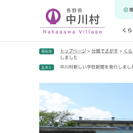
ペ
ー
ジ
の
くら
先
頭
開
で
く
トップページ
>
分類でさがす
>
くら
現在地
す
しました
。
中川村新しい学校新聞を発行しまし
足あと