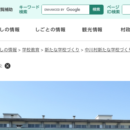
メニューを飛ばして本文へ
キーワード
ページ
閲覧補助
検索
ID検索
しの情報
しごとの情報
観光情報
村
開
開
く
く
しの情報
>
学校教育
>
新たな学校づくり
>
中川村新たな学校づく
た