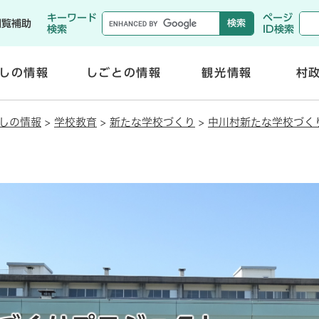
メニューを飛ばして本文へ
キーワード
ページ
閲覧補助
検索
ID検索
しの情報
しごとの情報
観光情報
村
開
開
く
く
しの情報
>
学校教育
>
新たな学校づくり
>
中川村新たな学校づく