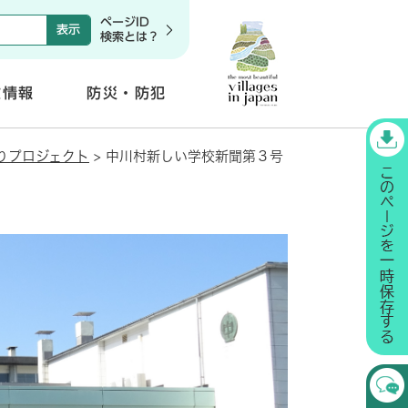
ページID
検索とは？
政情報
防災・防犯
開
く
りプロジェクト
>
中川村新しい学校新聞第３号