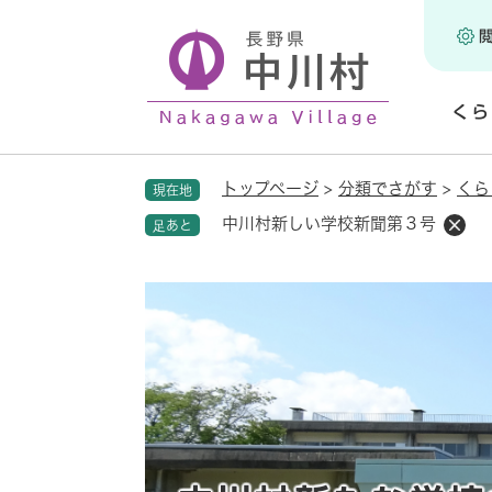
ペ
ー
ジ
の
くら
先
頭
開
で
く
トップページ
>
分類でさがす
>
くら
現在地
す
。
中川村新しい学校新聞第３号
足あと