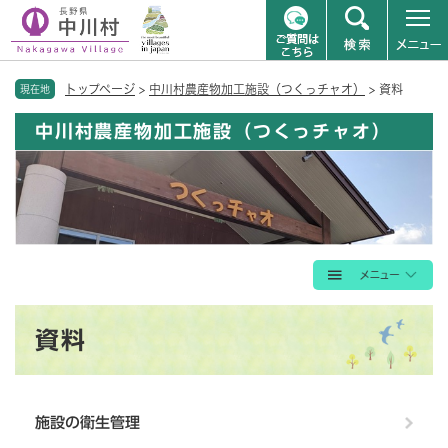
ペ
メニューを飛ばして本文へ
トップページ
>
中川村農産物加工施設（つくっチャオ）
>
資料
ー
現在地
ジ
中川村農産物加工施設（つくっチャオ）
の
先
頭
で
す
。
本
資料
文
施設の衛生管理