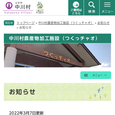
ペ
メニューを飛ばして本文へ
トップページ
>
中川村農産物加工施設（つくっチャオ）
>
お知らせ
ー
現在地
>
お知らせ
ジ
の
中川村農産物加工施設（つくっチャオ）
先
頭
で
す
。
本
お知らせ
文
2022年3月7日更新