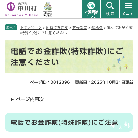
ペ
メニューを飛ばして本文へ
トップページ
>
組織でさがす
>
村長部局
>
総務課
>
電話でお金詐欺
ー
現在地
(特殊詐欺)にご注意ください
ジ
の
本
先
電話でお金詐欺(特殊詐欺)にご
文
頭
で
注意ください
す
。
ページID：0012396
更新日：2025年10月31日更新
ページ内目次
電話でお金詐欺(特殊詐欺)にご注意