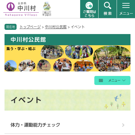
ペ
メニューを飛ばして本文へ
トップページ
>
中川村公民館
>
イベント
ー
現在地
ジ
中川村公民館
の
先
頭
で
す
。
本
イベント
文
体力・運動能力チェック