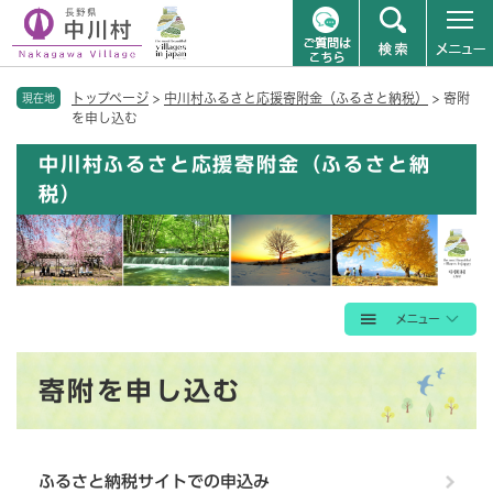
ペ
メニューを飛ばして本文へ
トップページ
>
中川村ふるさと応援寄附金（ふるさと納税）
>
寄附
ー
現在地
を申し込む
ジ
の
中川村ふるさと応援寄附金（ふるさと納
先
税）
頭
で
す
。
本
寄附を申し込む
文
ふるさと納税サイトでの申込み