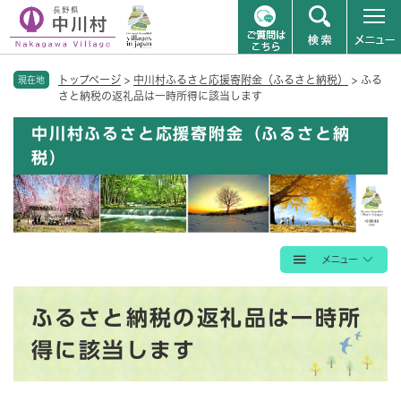
ペ
メニューを飛ばして本文へ
トップページ
>
中川村ふるさと応援寄附金（ふるさと納税）
>
ふる
ー
現在地
さと納税の返礼品は一時所得に該当します
ジ
の
中川村ふるさと応援寄附金（ふるさと納
先
税）
頭
で
す
。
本
ふるさと納税の返礼品は一時所
文
得に該当します