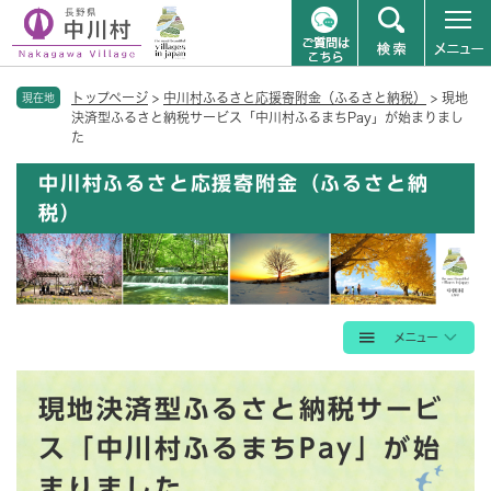
ペ
メニューを飛ばして本文へ
トップページ
>
中川村ふるさと応援寄附金（ふるさと納税）
>
現地
ー
現在地
決済型ふるさと納税サービス「中川村ふるまちPay」が始まりまし
ジ
た
の
先
中川村ふるさと応援寄附金（ふるさと納
頭
税）
で
す
。
本
現地決済型ふるさと納税サービ
文
ス「中川村ふるまちPay」が始
まりました