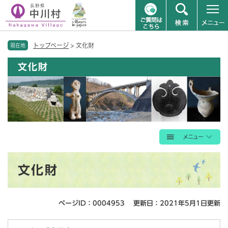
ペ
メニューを飛ばして本文へ
トップページ
>
文化財
ー
現在地
ジ
文化財
の
先
頭
で
す
。
本
文化財
文
ページID：0004953
更新日：2021年5月1日更新