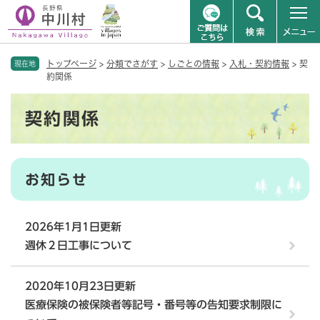
ペ
メニューを飛ばして本文へ
トップページ
>
分類でさがす
>
しごとの情報
>
入札・契約情報
>
契
ー
現在地
約関係
ジ
の
本
先
契約関係
文
頭
で
す
。
お知らせ
2026年1月1日更新
週休２日工事について
2020年10月23日更新
医療保険の被保険者等記号・番号等の告知要求制限に