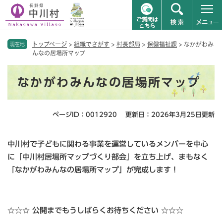
ペ
メニューを飛ばして本文へ
トップページ
>
組織でさがす
>
村長部局
>
保健福祉課
>
なかがわみ
ー
現在地
んなの居場所マップ
ジ
の
本
先
なかがわみんなの居場所マップ
文
頭
で
す
ページID：0012920
更新日：2026年3月25日更新
。
中川村で子どもに関わる事業を運営しているメンバーを中心
に「中川村居場所マップづくり部会」を立ち上げ、まもなく
「なかがわみんなの居場所マップ」が完成します！
☆☆☆ 公開までもうしばらくお待ちください ☆☆☆