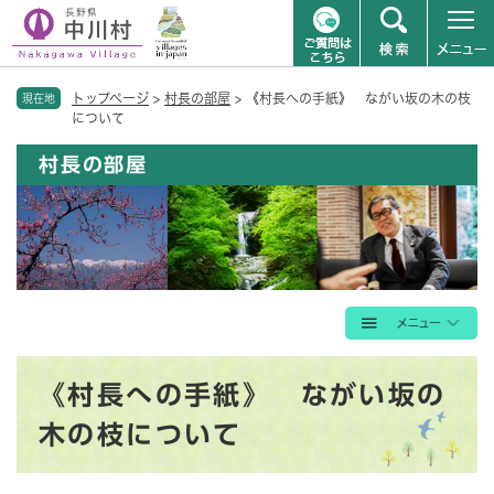
ペ
メニューを飛ばして本文へ
トップページ
>
村長の部屋
>
《村長への手紙》 ながい坂の木の枝
ー
現在地
について
ジ
の
村長の部屋
先
頭
で
す
。
本
《村長への手紙》 ながい坂の
文
木の枝について