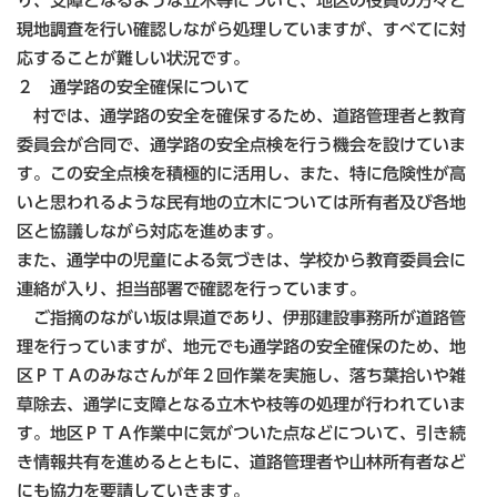
り、支障となるような立木等について、地区の役員の方々と
現地調査を行い確認しながら処理していますが、すべてに対
応することが難しい状況です。
２ 通学路の安全確保について
村では、通学路の安全を確保するため、道路管理者と教育
委員会が合同で、通学路の安全点検を行う機会を設けていま
す。この安全点検を積極的に活用し、また、特に危険性が高
いと思われるような民有地の立木については所有者及び各地
区と協議しながら対応を進めます。
また、通学中の児童による気づきは、学校から教育委員会に
連絡が入り、担当部署で確認を行っています。
ご指摘のながい坂は県道であり、伊那建設事務所が道路管
理を行っていますが、地元でも通学路の安全確保のため、地
区ＰＴＡのみなさんが年２回作業を実施し、落ち葉拾いや雑
草除去、通学に支障となる立木や枝等の処理が行われていま
す。地区ＰＴＡ作業中に気がついた点などについて、引き続
き情報共有を進めるとともに、道路管理者や山林所有者など
にも協力を要請していきます。