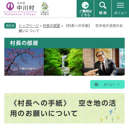
ペ
メニューを飛ばして本文へ
トップページ
>
村長の部屋
>
《村長への手紙》 空き地の活用のお
ー
現在地
願いについて
ジ
の
村長の部屋
先
頭
で
す
。
本
《村長への手紙》 空き地の活
文
用のお願いについて