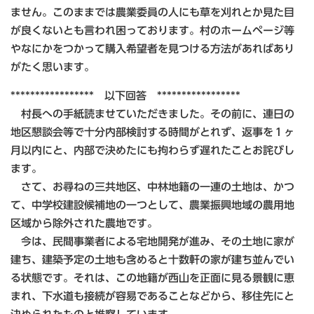
ません。このままでは農業委員の人にも草を刈れとか見た目
が良くないとも言われ困っております。村のホームページ等
やなにかをつかって購入希望者を見つける方法があればあり
がたく思います。
***************** 以下回答 *****************
村長への手紙読ませていただきました。その前に、連日の
地区懇談会等で十分内部検討する時間がとれず、返事を１ヶ
月以内にと、内部で決めたにも拘わらず遅れたことお詫びし
ます。
さて、お尋ねの三共地区、中林地籍の一連の土地は、かつ
て、中学校建設候補地の一つとして、農業振興地域の農用地
区域から除外された農地です。
今は、民間事業者による宅地開発が進み、その土地に家が
建ち、建築予定の土地も含めると十数軒の家が建ち並んでい
る状態です。それは、この地籍が西山を正面に見る景観に恵
まれ、下水道も接続が容易であることなどから、移住先にと