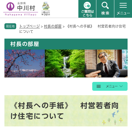
ペ
メニューを飛ばして本文へ
トップページ
>
村長の部屋
>
《村長への手紙》 村営若者向け住宅
ー
現在地
について
ジ
の
村長の部屋
先
頭
で
す
。
本
《村長への手紙》 村営若者向
文
け住宅について