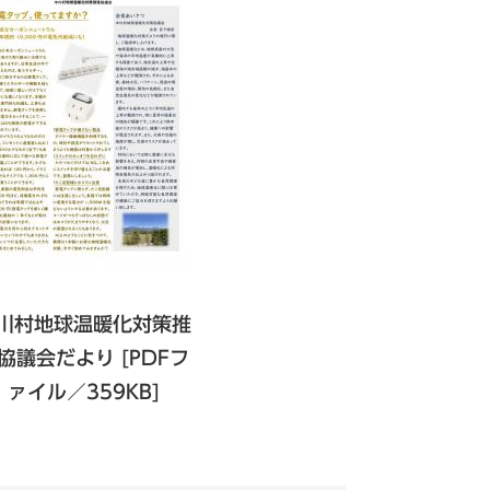
川村地球温暖化対策推
協議会だより [PDFフ
ァイル／359KB]