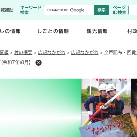
メニューを飛ばして本文へ
キーワード
ページ
閲覧補助
検索
ID検索
しの情報
しごとの情報
観光情報
村
開
開
く
く
情報
>
村の概要
>
広報なかがわ
>
広報なかがわ
>
全戸配布・回覧文
(令和7年)8月】