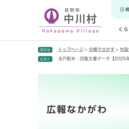
ペ
ー
ジ
の
くら
先
頭
開
で
く
トップページ
>
分類でさがす
>
村政
現在地
す
。
全戸配布・回覧文書データ【2025年
足あと
広報なかがわ