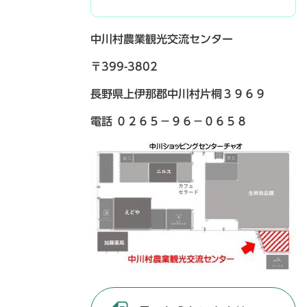
中川村農業観光交流センター
〒399-3802
長野県上伊那郡中川村片桐３９６９
電話 ０２６５－９６－０６５８