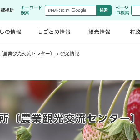
メニューを飛ばして本文へ
キーワード
ページ
閲覧補助
検索
ID検索
しの情報
しごとの情報
観光情報
村
開
開
く
く
〔農業観光交流センター〕
>
観光情報
所〔農業観光交流センター