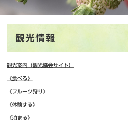
本
観光情報
文
観光案内（観光協会サイト）
《食べる》
《フルーツ狩り》
《体験する》
《泊まる》