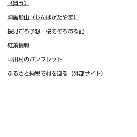
《買う》
陣馬形山（じんばがたやま）
桜見ごろ予想／桜そぞろある記
紅葉情報
中川村のパンフレット
ふるさと納税で村を巡る（外部サイト）