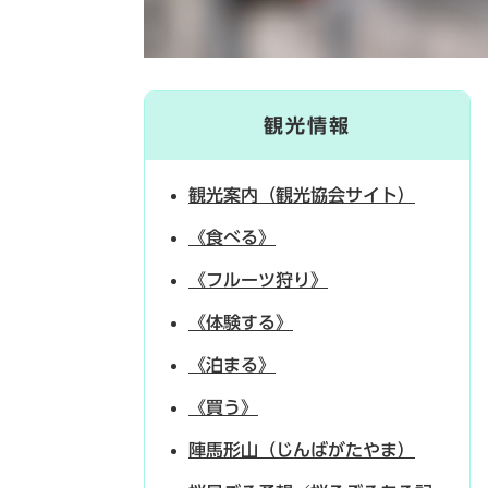
観光情報
観光案内（観光協会サイト）
《食べる》
《フルーツ狩り》
《体験する》
《泊まる》
《買う》
陣馬形山（じんばがたやま）