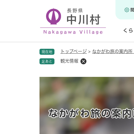
ペ
ー
ジ
の
くら
先
頭
開
で
く
トップページ
>
なかがわ旅の案内所
現在地
す
。
観光情報
足あと
なかがわ旅の案内