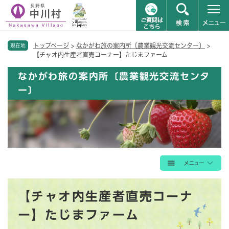
ペ
メニューを飛ばして本文へ
トップページ
>
なかがわ旅の案内所〔農業観光交流センター〕
>
ー
現在地
【チャオ内生産者直売コーナー】たじまファーム
ジ
の
なかがわ旅の案内所〔農業観光交流センタ
先
ー〕
頭
で
す
。
本
【チャオ内生産者直売コーナ
文
ー】たじまファーム