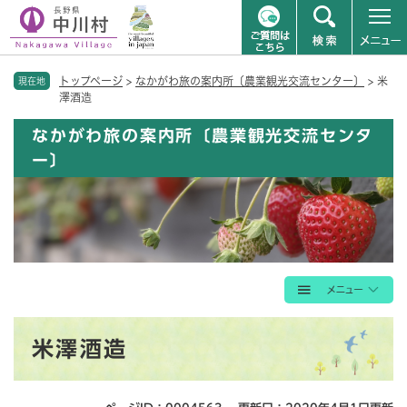
ペ
メニューを飛ばして本文へ
トップページ
>
なかがわ旅の案内所〔農業観光交流センター〕
>
米
ー
現在地
澤酒造
ジ
の
なかがわ旅の案内所〔農業観光交流センタ
先
ー〕
頭
で
す
。
本
米澤酒造
文