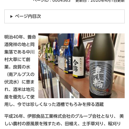
ページID：0004563
更新日：2020年4月1日更新
ページ内目次
明治40年、養命
酒発祥の地と同
集落である中川
村大草にて創
業。良質の水
（南アルプスの
伏流水）に恵ま
れ、酒米は地元
産を優先して使
用し、今では珍しくなった酒槽でもろみを搾る酒蔵
平成26年、伊那食品工業株式会社のグループ会社となり、 美
しい農村の原風景を残すため、田植え、土手草刈り、稲刈り